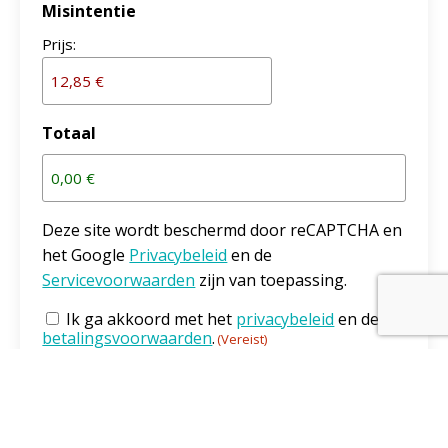
Misintentie
Prijs:
Totaal
Deze site wordt beschermd door reCAPTCHA en
het Google
Privacybeleid
en de
Servicevoorwaarden
zijn van toepassing.
Ik ga akkoord met het
privacybeleid
en de
Toestemming
(Vereist)
betalingsvoorwaarden
.
(Vereist)
Deze site wordt beschermd door reCAPTCHA.
Het Google
Privacybeleid
en de Google
Servicevoorwaarden
zijn van toepassing.