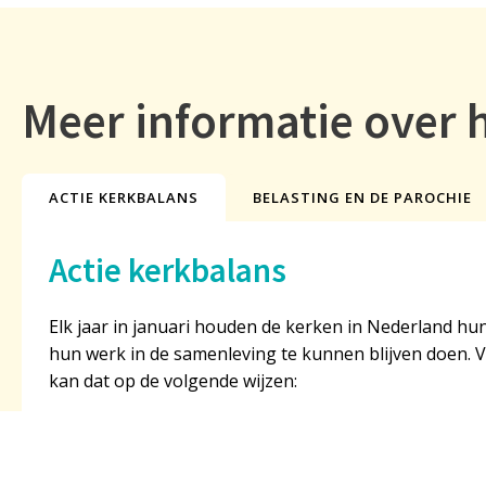
Meer informatie over 
ACTIE KERKBALANS
BELASTING EN DE PAROCHIE
Actie kerkbalans
Elk jaar in januari houden de kerken in Nederland hun
hun werk in de samenleving te kunnen blijven doen. Vi
kan dat op de volgende wijzen:
1. Direct doneren via het bovenstaande donatieformul
2. Zelf een bedrag overmaken naar bankrekeningnum