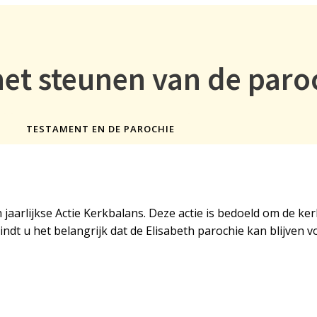
het steunen van de paro
TESTAMENT EN DE PAROCHIE
 jaarlijkse Actie Kerkbalans. Deze actie is bedoeld om de ke
ndt u het belangrijk dat de Elisabeth parochie kan blijven 
ier
mer NL79 RABO 0118 1651 00 ten name van Elisabeth paroc