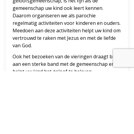
geloofsgemeenschap, is het fijn als de
gemeenschap uw kind ook leert kennen.
Daarom organiseren we als parochie
regelmatig activiteiten voor kinderen en ouders.
Meedoen aan deze activiteiten helpt uw kind om
vertrouwd te raken met Jezus en met de liefde
van God.
Ook het bezoeken van de vieringen draagt bij
aan een sterke band met de gemeenschap en
helpt uw kind het geloof te beleven.
Waarom vieren we de communie?
Jezus gaf tijdens het laatste avondmaal de
opdracht:
“Blijft dit doen om Mij te gedenken.”
In elke eucharistieviering doen we wat Hij ons
vroeg: danken, breken, delen en zijn liefde
ontvangen. En die liefde mogen we weer
doorgeven aan elkaar.