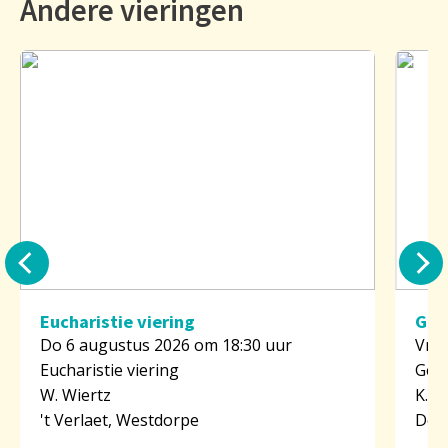
Andere vieringen
Eucharistie viering
Geb
Do 6 augustus 2026 om 18:30 uur
Vr 7
Eucharistie viering
Geb
W. Wiertz
K. v
't Verlaet, Westdorpe
De R