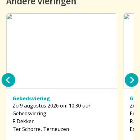
Andere vieringen
Gebedsviering
Gre
Zo 9 augustus 2026 om 10:30 uur
Zo 9
Gebedsviering
Euch
R.Dekker
R.R.
Ter Schorre, Terneuzen
Emm