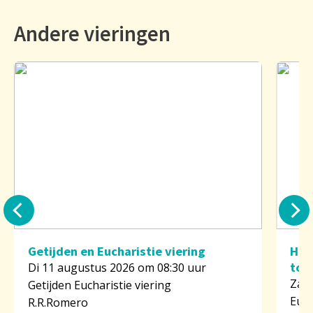
Andere vieringen
Getijden en Eucharistie viering
H. 
tor
Di 11 augustus 2026 om 08:30 uur
Za 1
Getijden Eucharistie viering
Euch
R.R.Romero