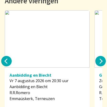
Andere vieringen
Aanbidding en Biecht
Geb
Vr 7 augustus 2026 om 20:30 uur
Zo 9
Aanbidding en Biecht
Geb
R.R.Romero
R.D
Emmaüskerk, Terneuzen
Ter