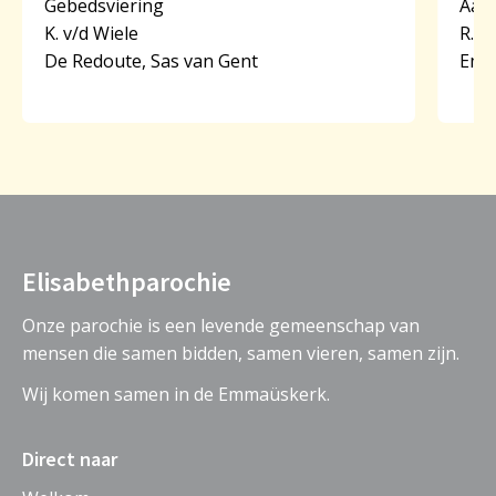
Gebedsviering
Aanb
K. v/d Wiele
R.R
De Redoute, Sas van Gent
Emm
Elisabethparochie
Onze parochie is een levende gemeenschap van
mensen die samen bidden, samen vieren, samen zijn.
Wij komen samen in de Emmaüskerk.
Direct naar