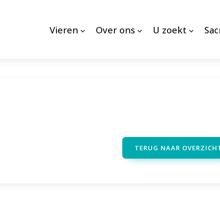
Vieren
Over ons
U zoekt
Sa
TERUG NAAR OVERZICH