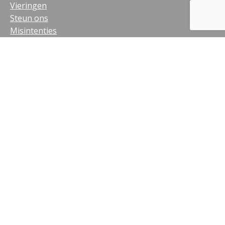
Vieringen
Steun ons
Misintenties
Parochiebladen
Sacramenten
Contact
Alberdingk Thijmstraat 2
4532 CZ Terneuzen
E
bureau@eparochie.nl
T
0115-616006
Bereikbaarheid secretariaat
Maandag, woensdag en vrijdag van 8.30 tot 15.00 uur.
En op dinsdag en donderdag van 8.30 tot 11.30 uur.