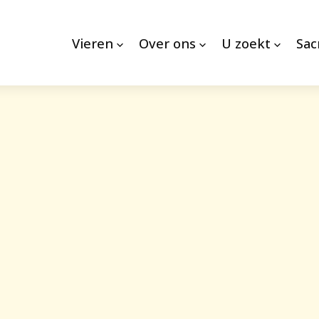
Vieren
Over ons
U zoekt
Sa