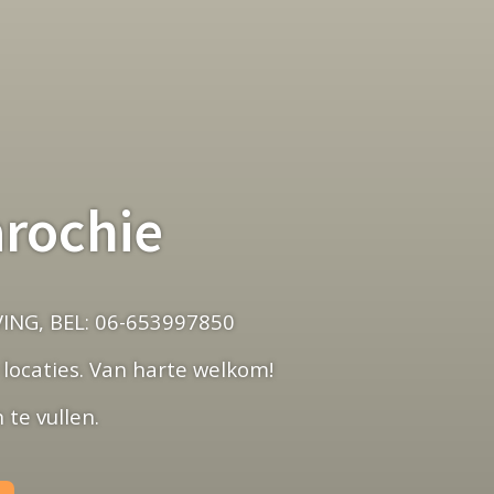
arochie
NG, BEL: 06-653997850
locaties. Van harte welkom!
te vullen.