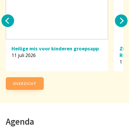
Heilige mis voor kinderen groepsapp
Zil
Rod
11 juli 2026
1 ju
OVERZICHT
Agenda